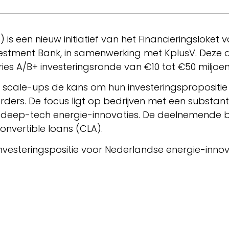
 is een nieuw initiatief van het Financieringsloket
vestment Bank, in samenwerking met KplusV. Deze 
ries A/B+ investeringsronde van €10 tot €50 miljoen
e scale-ups de kans om hun investeringspropositie
rders. De focus ligt op bedrijven met een subst
en deep-tech energie-innovaties. De deelnemende b
convertible loans (CLA).
nvesteringspositie voor Nederlandse energie-innov