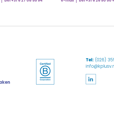
bel +31 6 27 08 55 94
e-mail
bel +31 6 26 50 50 
Tel:
(026) 355
info@kplusv.n
Volg ons
maken