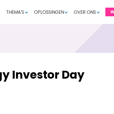
THEMA'S
OPLOSSINGEN
OVER ONS
W
y Investor Day