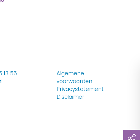
40
 13 55
Algemene
l
voorwaarden
Privacystatement
 op LinkedIn
Disclaimer