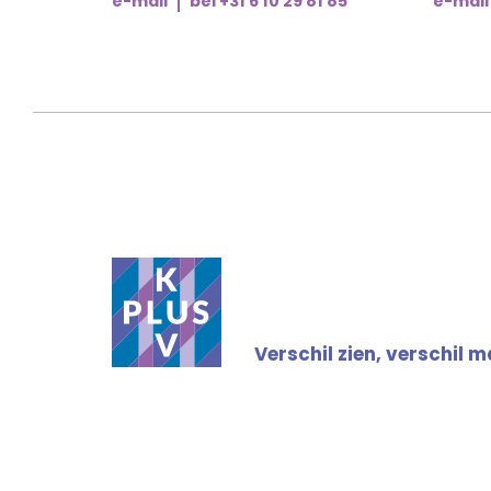
e-mail
bel +31 6 10 29 81 85
e-mail
Verschil zien, verschil 