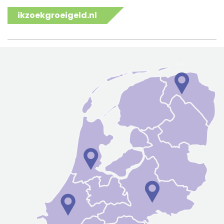
ikzoekgroeigeld.nl