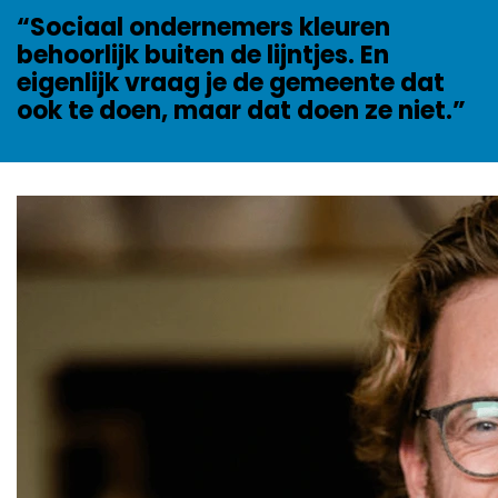
“Sociaal ondernemers kleuren
behoorlijk buiten de lijntjes. En
eigenlijk vraag je de gemeente dat
ook te doen, maar dat doen ze niet.”