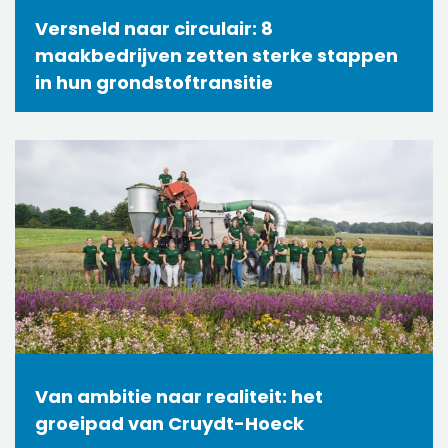
Versneld naar circulair: 8
maakbedrijven zetten sterke stappen
in hun grondstoftransitie
Van ambitie naar realiteit: het
groeipad van Cruydt-Hoeck