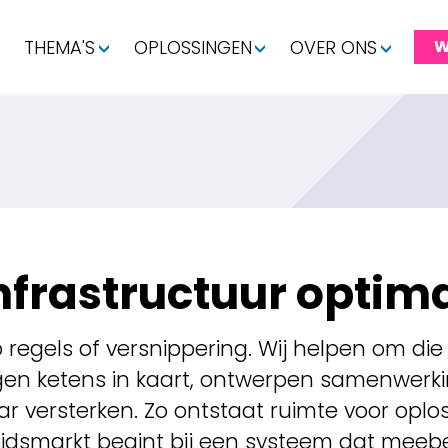
THEMA'S
OPLOSSINGEN
OVER ONS
W
frastructuur optima
regels of versnippering. Wij helpen om di
en ketens in kaart, ontwerpen samenwerki
aar versterken. Zo ontstaat ruimte voor oplo
idsmarkt begint bij een systeem dat meeb