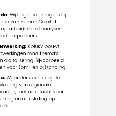
da:
Wij begeleiden regio’s bij
voeren van Human Capital
 op arbeidsmarktanalyses
le‑helix‑partners.
enwerking:
KplusV bouwt
nwerkingen rond thema’s
n digitalisering. Bijvoorbeeld
en voor (om- en bij)scholing.
a:
Wij ondersteunen bij de
ikkeling van regionale
eraden, met aandacht voor
king en aansluiting op
a’s.