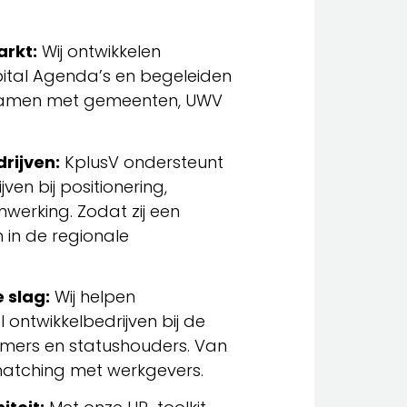
arkt:
Wij ontwikkelen
tal Agenda’s en begeleiden
 samen met gemeenten, UWV
rijven:
KplusV ondersteunt
ven bij positionering,
erking. Zodat zij een
n in de regionale
 slag:
Wij helpen
ontwikkelbedrijven bij de
mers en statushouders. Van
matching met werkgevers.