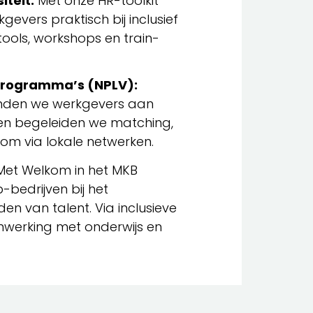
iteit:
Met onze HR-toolkit
evers praktisch bij inclusief
ools, workshops en train-
Programma’s (NPLV):
inden we werkgevers aan
en begeleiden we matching,
oom via lokale netwerken.
et Welkom in het MKB
bedrijven bij het
n van talent. Via inclusieve
werking met onderwijs en