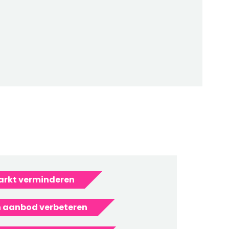
arkt verminderen
n aanbod verbeteren