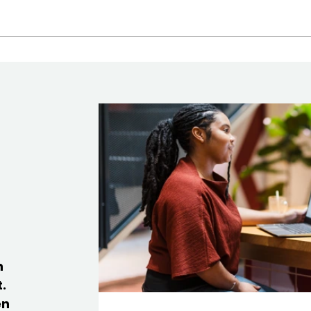
n
.
en