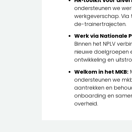
HR‑toolkit voor divers
ondersteunen we werkg
werkgeverschap. Via t
de-trainertrajecten.
Werk via Nationale 
Binnen het NPLV verb
nieuwe doelgroepen 
ontwikkeling en uitstr
Welkom in het MKB:
M
ondersteunen we mkb-
aantrekken en behoude
onboarding en samen
overheid.