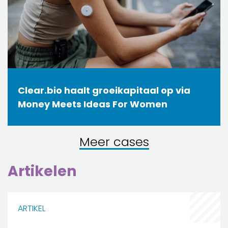
Clear.bio haalt groeikapitaal op via
Money Meets Ideas For Women
Meer cases
Artikelen
ARTIKEL