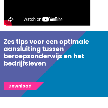
Zes tips voor een optimale
aansluiting tussen
beroepsonderwijs en het
bedrijfsleven
Download