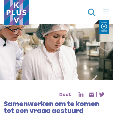
Z
Deel:
Deel pagina
De
Deel pa
Samenwerken om te komen
tot een vraag gestuurd