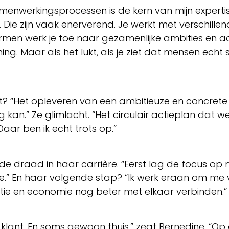
nwerkingsprocessen is de kern van mijn expertise
n. Die zijn vaak enerverend. Je werkt met verschil
men werk je toe naar gezamenlijke ambities en ac
g. Maar als het lukt, als je ziet dat mensen echt 
? “Het opleveren van een ambitieuze en concrete
kan.” Ze glimlacht. “Het circulair actieplan da
aar ben ik echt trots op.”
de draad in haar carrière. “Eerst lag de focus o
e.” En haar volgende stap? “Ik werk eraan om me 
atie en economie nog beter met elkaar verbinden.”
 klant. En soms gewoon thuis,” zegt Bernedine. “Op