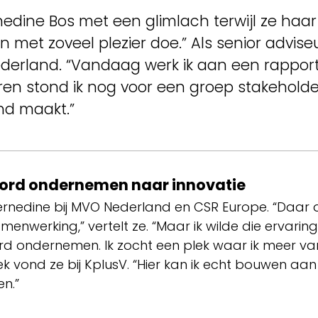
nedine Bos met een glimlach terwijl ze haar 
en met zoveel plezier doe.” Als senior advis
Nederland. “Vandaag werk ik aan een rappor
eren stond ik nog voor een groep stakeholder
end maakt.”
ord ondernemen naar innovatie
ernedine bij MVO Nederland en CSR Europe. “Daar 
nwerking,” vertelt ze. “Maar ik wilde die ervari
rd ondernemen. Ik zocht een plek waar ik meer va
k vond ze bij KplusV. “Hier kan ik echt bouwen aa
n.”