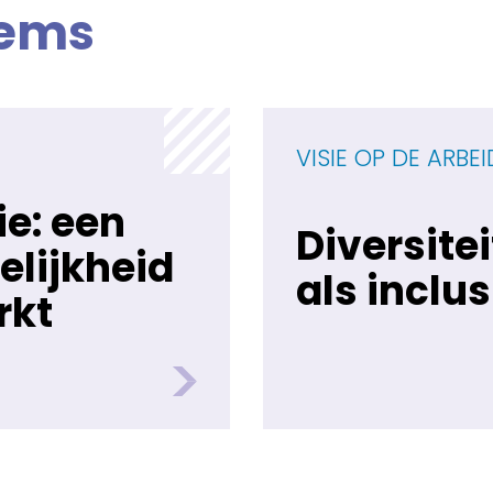
tems
VISIE OP DE ARBE
e: een
Diversitei
elijkheid
als inclus
rkt