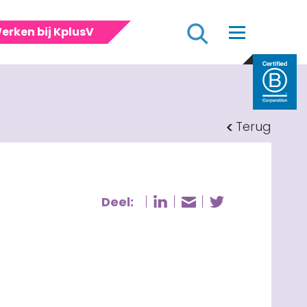
Zoeken
erken bij KplusV
Terug
Deel:
Deel pagina op Li
Deel pagin
Deel pagina vi