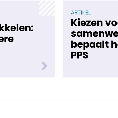
ARTIKEL
Kiezen v
kkelen:
samenwe
ere
bepaalt h
PPS