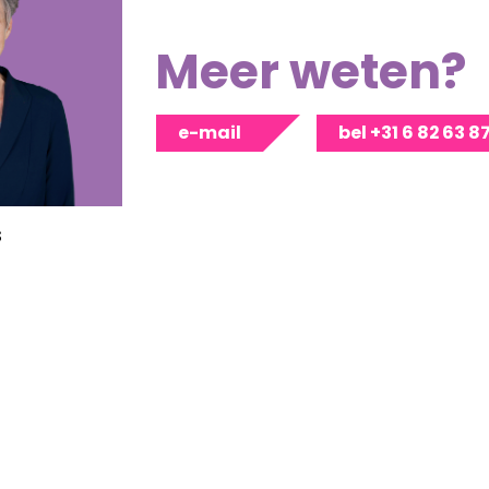
Meer weten?
e-mail
bel +31 6 82 63 8
s