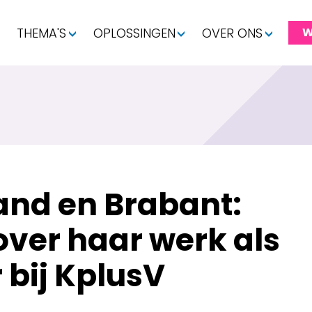
THEMA'S
OPLOSSINGEN
OVER ONS
W
and en Brabant:
over haar werk als
 bij KplusV