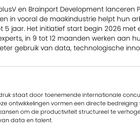
plusV en Brainport Development lanceren Pro
n in vooral de maakindustrie helpt hun ar
5 jaar. Het initiatief start begin 2026 met
perts, in 9 tot 12 maanden werken aan hun
ter gebruik van data, technologische innov
ruk staat door toenemende internationale concur
 Deze ontwikkelingen vormen een directe bedreigin
op kansen om de productiviteit structureel te verhog
van data en talent.