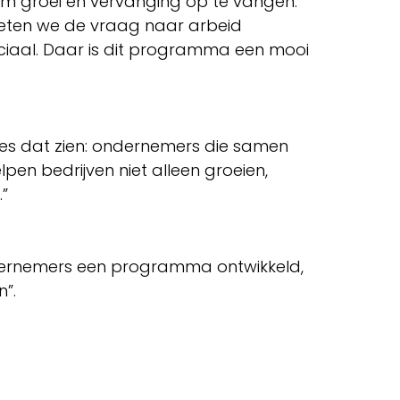
 om groei én vervanging op te vangen.
moeten we de vraag naar arbeid
uciaal. Daar is dit programma een mooi
cies dat zien: ondernemers die samen
en bedrijven niet alleen groeien,
”
dernemers een programma ontwikkeld,
”.