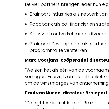
De vier partners brengen ieder hun eige
Brainport Industries als netwerk va
Rabobank als co-financier en strate
KplusV als ontwikkelaar en uitvoerd
Brainport Development als partner in
programma te versterken.
Marc Cootjans, coöperatief directe
“We zien het als één van de voornaam
verhogen. Enerzijds om de afhankelijk
om de winstmarges van ondernemingen
Paul van Nunen, directeur Brainpor
“De hightechindustrie in de Brainport