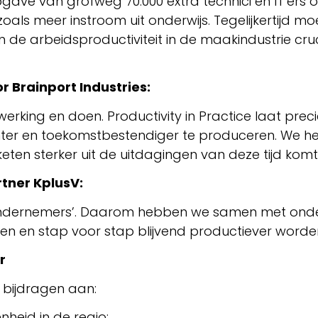
gave van grofweg 70.000 extra technici en IT’ers
als meer instroom uit onderwijs. Tegelijkertijd 
 de arbeidsproductiviteit in de maakindustrie cr
 Brainport Industries:
werking en doen. Productivity in Practice laat pre
ter en toekomstbestendiger te produceren. We help
ten sterker uit de uitdagingen van deze tijd komt.
tner KplusV:
n ondernemers’. Daarom hebben we samen met on
en en stap voor stap blijvend productiever worden
r
 bijdragen aan:
nheid in de regio;