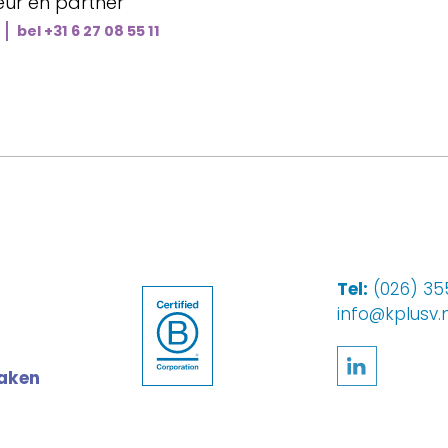
eur en partner
bel +31 6 27 08 55 11
Tel:
(026) 355
info@kplusv.n
Volg ons
maken