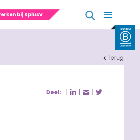
Zoeken
erken bij KplusV
Terug
Deel:
Deel pagina op Li
Deel pagin
Deel pagina vi