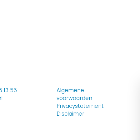
 13 55
Algemene
l
voorwaarden
Privacystatement
 op LinkedIn
Disclaimer