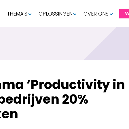
THEMA'S
OPLOSSINGEN
OVER ONS
W
a ‘Productivity in
 bedrijven 20%
ken