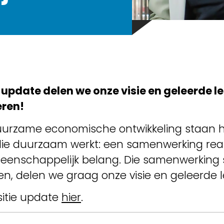
e update delen we onze visie en geleerde l
eren!
uurzame economische ontwikkeling staan 
 die duurzaam werkt: een samenwerking rea
eenschappelijk belang. Die samenwerking s
n, delen we graag onze visie en geleerde l
sitie update
hier
.