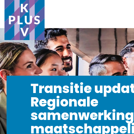
Transitie upda
Regionale
samenwerking
maatschappeli