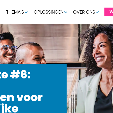
THEMA'S
OPLOSSINGEN
OVER ONS
W
te #6:
en voor
jke