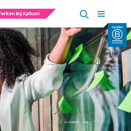
Zoeken
erken bij KplusV