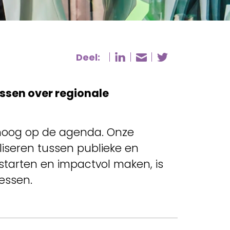
Deel:
Deel pagina op Li
Deel pagin
Deel pagina vi
essen over regionale
hoog op de agenda. Onze
liseren tussen publieke en
tarten en impactvol maken, is
essen.