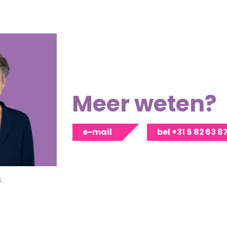
Meer weten?
e-mail
bel +31 6 82 63 8
s