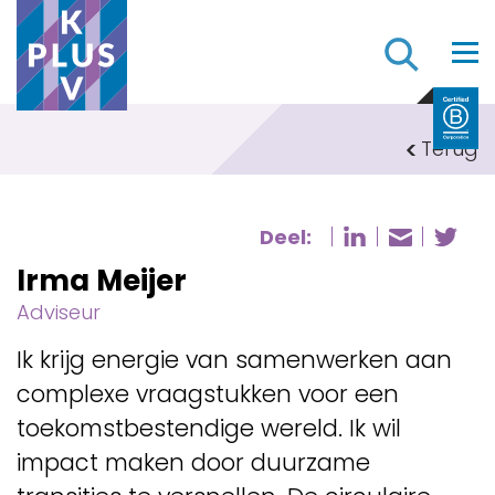
Z
Terug
Deel:
Deel pagi
De
Deel p
Irma Meijer
Adviseur
Ik krijg energie van samenwerken aan
complexe vraagstukken voor een
toekomstbestendige wereld.
Ik wil
impact maken door duurzame