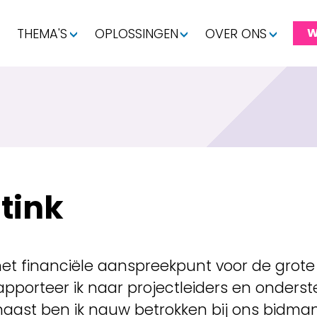
THEMA'S
OPLOSSINGEN
OVER ONS
W
tink
het financiële aanspreekpunt voor de grot
apporteer ik naar projectleiders en onderste
naast ben ik nauw betrokken bij ons bidm