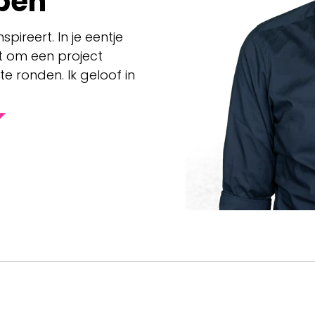
pen"
pireert. In je eentje
t om een project
te ronden. Ik geloof in