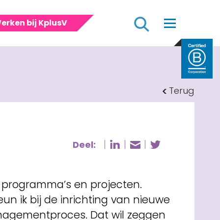
Zoeken
erken bij KplusV
Terug
Deel:
Deel pagina op Li
Deel pagin
Deel pagina vi
e programma’s en projecten.
un ik bij de inrichting van nieuwe
anagementproces. Dat wil zeggen