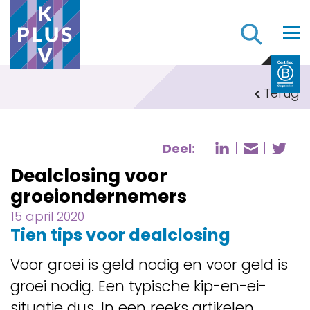
Z
Terug
Deel:
Deel pagi
De
Deel p
Dealclosing voor
groeiondernemers
15 april 2020
Tien tips voor dealclosing
Voor groei is geld nodig en voor geld is
groei nodig. Een typische kip-en-ei-
situatie dus. In een reeks artikelen