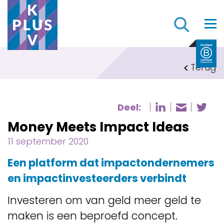
Z
Terug
Deel:
Deel pagi
De
Deel p
Money Meets Impact Ideas
11 september 2020
Een platform dat impactondernemers
en impactinvesteerders verbindt
Investeren om van geld meer geld te
maken is een beproefd concept.