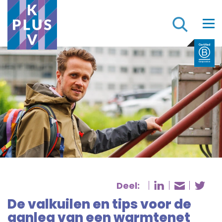
Z
Deel:
Deel pagina
De
Deel pa
De valkuilen en tips voor de
aanleg van een warmtenet