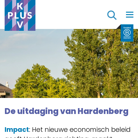
Z
De uitdaging van Hardenberg
Impact
: Het nieuwe economisch beleid