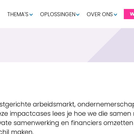
THEMA'S
OPLOSSINGEN
OVER ONS
W
stgerichte arbeidsmarkt, ondernemerschap 
deze impactcases lees je hoe we die same
rivate samenwerking en financiers omzetten
chil maken.