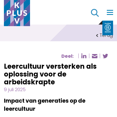
Z
Terug
Deel:
Deel pagi
De
Deel p
Leercultuur versterken als
oplossing voor de
arbeidskrapte
9 juli 2025
Impact van generaties op de
leercultuur