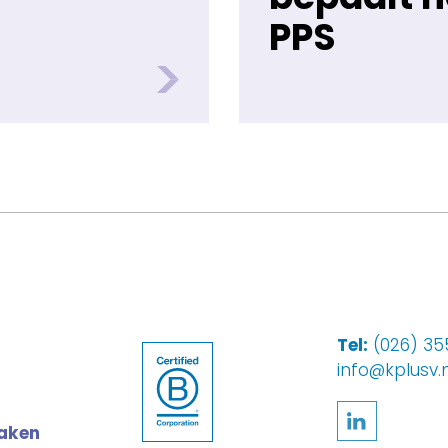
PPS
Tel:
(026) 355
info@kplusv.n
Volg ons
maken