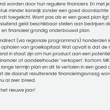
d worden door hun reguliere financiers. En met je
stuk minder kansrijk zonder een goed doordachte l
dt toegelicht. Want pas als er een goed plan ligt z
 uitsluitend geld beschikbaar stellen aan bedrijven 
t en financieel grondig onderbouwd plan.
 en indirect (via regionale programma’s) honderden 
ophalen van groeikapitaal. Wat opvalt is dat de 
kend in staat zijn om hun product aan een potentië
financier of aandeelhouder ‘verkopen’. Kortom: M
n lange termijn plan en dit te vertalen in een go
s dat de daaruit resulterende financieringsvraag 
nu al zeer breed.
het nieuwe jaar!