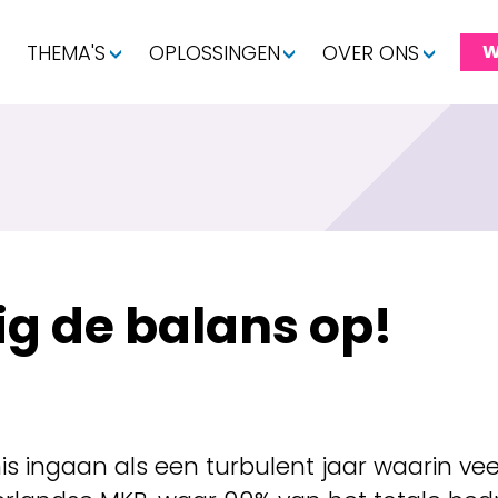
THEMA'S
OPLOSSINGEN
OVER ONS
W
ig de balans op!
 ingaan als een turbulent jaar waarin veel 