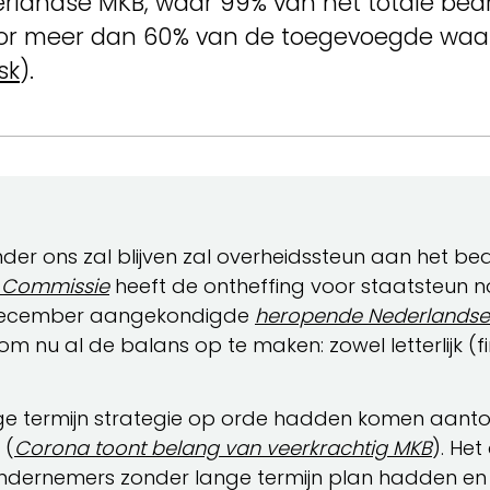
erlandse MKB, waar 99% van het totale bedri
 voor meer dan 60% van de toegevoegde waa
sk
).
r ons zal blijven zal overheidssteun aan het bedr
 Commissie
heeft de ontheffing voor staatsteun n
14 december aangekondigde
heropende Nederlandse
 nu al de balans op te maken: zowel letterlijk (fin
e termijn strategie op orde hadden komen aanto
 (
Corona toont belang van veerkrachtig MKB
). Het
p: ondernemers zonder lange termijn plan hadden 