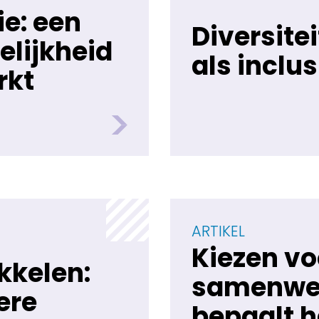
e: een
Diversitei
elijkheid
als inclus
rkt
ARTIKEL
Kiezen v
kkelen:
samenwe
ere
bepaalt h