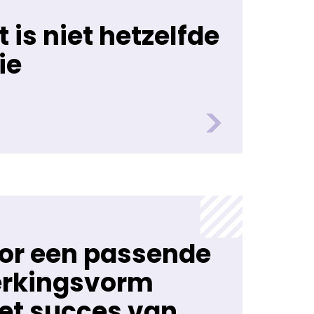
t is niet hetzelfde
ie
oor een passende
rkingsvorm
et succes van