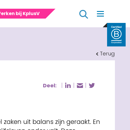
Zoeken
erken bij KplusV
Terug
Deel:
Deel pagina op Li
Deel pagin
Deel pagina vi
zaken uit balans zijn geraakt. En