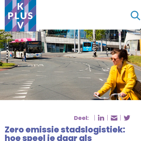
Deel:
Deel pagina
De
Deel pa
Zero emissie stadslogistiek:
hoe speel je daar als