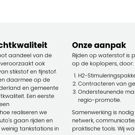
chtkwaliteit
Onze aanpak
root aandeel van de
Rijden op waterstof is 
 veroorzaakt ook
op de koplopers, door:
n stikstof en fijnstof.
H2-Stimuleringspakke
t en daarmee op de
Contracteren van geb
lderland en gemeente
Ondersteunende mar
kwaliteit. Een eerste
regio-promotie.
 een
hoe realiseren we
Samenwerking is nodig o
uto's gaan rijden en
netwerk, communicatie,
einig tankstations in
praktische tools. Wij w