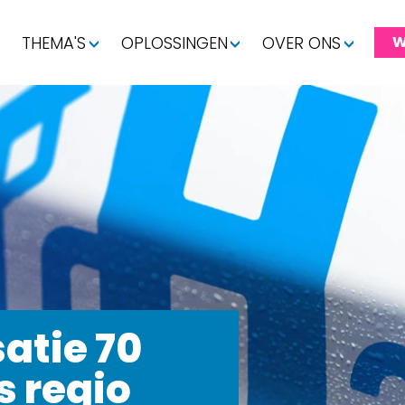
THEMA'S
OPLOSSINGEN
OVER ONS
W
satie 70
s regio