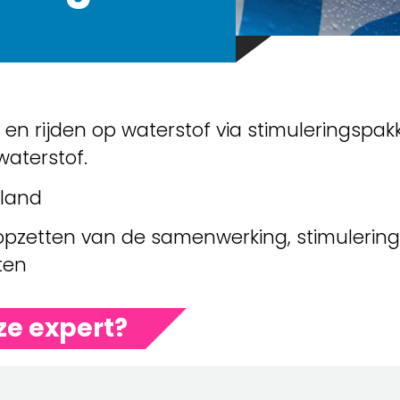
n en rijden op waterstof via stimuleringspa
waterstof.
rland
t opzetten van de samenwerking, stimuleri
ten
ze expert?