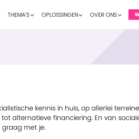
THEMA'S
OPLOSSINGEN
OVER ONS
W
listische kennis in huis, op allerlei terr
t alternatieve financiering. En van sociale 
 graag met je.