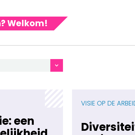
n? Welkom!
VISIE OP DE ARBE
e: een
Diversitei
elijkheid