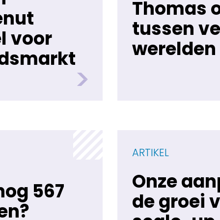
Thomas o
enut
tussen ve
l voor
werelden
idsmarkt
ARTIKEL
Onze aanp
nog 567
de groei v
gen?