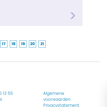
17
18
19
20
21
bank
nnisbank
gina
n kennisbank
Pagina
van kennisbank
Pagina
van kennisbank
Pagina
van kennisbank
Pagina
van kennisbank
Pagina
van kennisbank
 13 55
Algemene
l
voorwaarden
Privacystatement