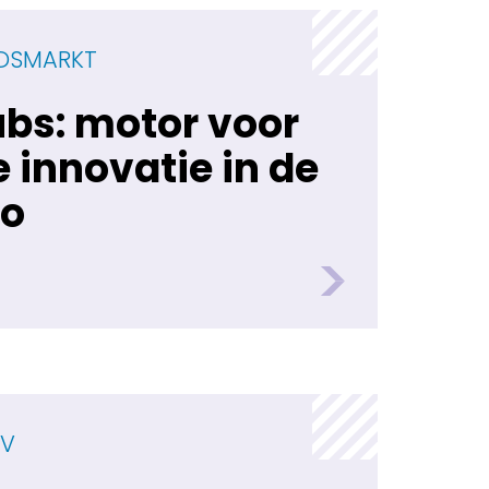
IDSMARKT
bs: motor voor
innovatie in de
ro
SV