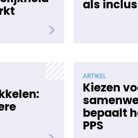
als inclus
rkt
ARTIKEL
Kiezen v
kkelen:
samenwe
ere
bepaalt h
PPS