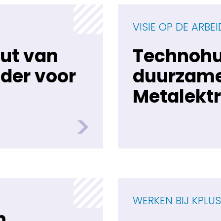
VISIE OP DE ARBE
nut van
Technohu
der voor
duurzame 
Metalekt
WERKEN BIJ KPLU
n