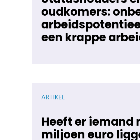
oudkomers: onb
arbeidspotentiee
een krappe arbe
ARTIKEL
Heeft er iemand 
miljoen euro lig